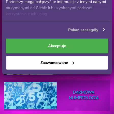
Partnerzy mogą połączyć te informacje z innymi danymi
otrzymanymi od Ciebie lub uzyskanymi podczas
korzystania z ich usług.
DARMOWE
WRÓŻBY MIŁOSNE
Pokaż szczegóły
Akceptuje
TAROCISTA
Zaawansowane
MACIEK
DARMOWA
NUMEROLOGIA