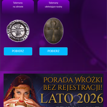
Talizmany
Talizmany
na zdrowie
ułatwiające naukę
POBIERZ
POBIERZ