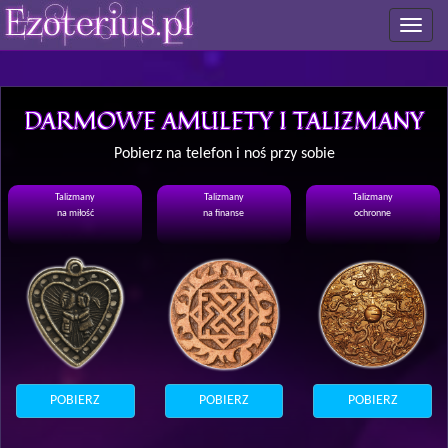
Toggle
navigat
DARMOWE AMULETY I TALIZMANY
Pobierz na telefon i noś przy sobie
Talizmany
Talizmany
Talizmany
na miłość
na finanse
ochronne
POBIERZ
POBIERZ
POBIERZ