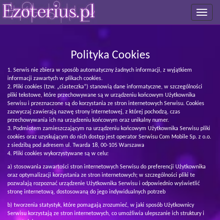
Toggle
navigat
Polityka Cookies
Serwis nie zbiera w sposób automatyczny żadnych informacji, z wyjątkiem
informacji zawartych w plikach cookies.
Pliki cookies (tzw. „ciasteczka”) stanowią dane informatyczne, w szczególności
pliki tekstowe, które przechowywane są w urządzeniu końcowym Użytkownika
Serwisu i przeznaczone są do korzystania ze stron internetowych Serwisu. Cookies
zazwyczaj zawierają nazwę strony internetowej, z której pochodzą, czas
przechowywania ich na urządzeniu końcowym oraz unikalny numer.
Podmiotem zamieszczającym na urządzeniu końcowym Użytkownika Serwisu pliki
cookies oraz uzyskującym do nich dostęp jest operator Serwisu Com Mobile Sp. z o.o.
z siedzibą pod adresem ul. Twarda 18, 00-105 Warszawa
Pliki cookies wykorzystywane są w celu:
a) stosowania zawartości stron internetowych Serwisu do preferencji Użytkownika
oraz optymalizacji korzystania ze stron internetowych; w szczególności pliki te
pozwalają rozpoznać urządzenie Użytkownika Serwisu i odpowiednio wyświetlić
stronę internetową, dostosowaną do jego indywidualnych potrzeb
b) tworzenia statystyk, które pomagają zrozumieć, w jaki sposób Użytkownicy
Serwisu korzystają ze stron internetowych, co umożliwia ulepszanie ich struktury i