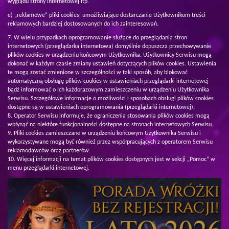
wyglądu strony internetowej itp.
e) „reklamowe” pliki cookies, umożliwiające dostarczanie Użytkownikom treści
reklamowych bardziej dostosowanych do ich zainteresowań.
W wielu przypadkach oprogramowanie służące do przeglądania stron
internetowych (przeglądarka internetowa) domyślnie dopuszcza przechowywanie
plików cookies w urządzeniu końcowym Użytkownika. Użytkownicy Serwisu mogą
dokonać w każdym czasie zmiany ustawień dotyczących plików cookies. Ustawienia
te mogą zostać zmienione w szczególności w taki sposób, aby blokować
automatyczną obsługę plików cookies w ustawieniach przeglądarki internetowej
bądź informować o ich każdorazowym zamieszczeniu w urządzeniu Użytkownika
Serwisu. Szczegółowe informacje o możliwości i sposobach obsługi plików cookies
dostępne są w ustawieniach oprogramowania (przeglądarki internetowej).
Operator Serwisu informuje, że ograniczenia stosowania plików cookies mogą
wpłynąć na niektóre funkcjonalności dostępne na stronach internetowych Serwisu.
Pliki cookies zamieszczane w urządzeniu końcowym Użytkownika Serwisu i
wykorzystywane mogą być również przez współpracujących z operatorem Serwisu
reklamodawców oraz partnerów.
Więcej informacji na temat plików cookies dostępnych jest w sekcji „Pomoc” w
menu przeglądarki internetowej.