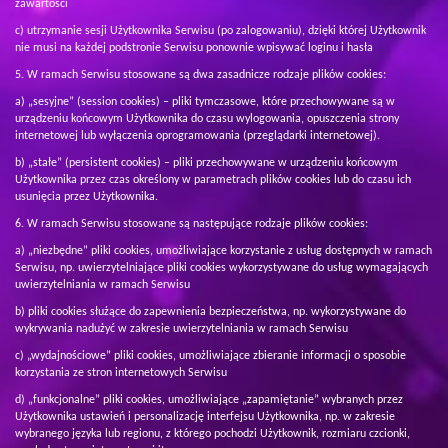
zawartości
c) utrzymanie sesji Użytkownika Serwisu (po zalogowaniu), dzięki której Użytkownik
nie musi na każdej podstronie Serwisu ponownie wpisywać loginu i hasła
W ramach Serwisu stosowane są dwa zasadnicze rodzaje plików cookies:
a) „sesyjne” (session cookies) – pliki tymczasowe, które przechowywane są w
urządzeniu końcowym Użytkownika do czasu wylogowania, opuszczenia strony
internetowej lub wyłączenia oprogramowania (przeglądarki internetowej).
b) „stałe” (persistent cookies) – pliki przechowywane w urządzeniu końcowym
Użytkownika przez czas określony w parametrach plików cookies lub do czasu ich
usunięcia przez Użytkownika.
W ramach Serwisu stosowane są następujące rodzaje plików cookies:
a) „niezbędne” pliki cookies, umożliwiające korzystanie z usług dostępnych w ramach
Serwisu, np. uwierzytelniające pliki cookies wykorzystywane do usług wymagających
uwierzytelniania w ramach Serwisu
b) pliki cookies służące do zapewnienia bezpieczeństwa, np. wykorzystywane do
wykrywania nadużyć w zakresie uwierzytelniania w ramach Serwisu
c) „wydajnościowe” pliki cookies, umożliwiające zbieranie informacji o sposobie
korzystania ze stron internetowych Serwisu
d) „funkcjonalne” pliki cookies, umożliwiające „zapamiętanie” wybranych przez
Użytkownika ustawień i personalizację interfejsu Użytkownika, np. w zakresie
wybranego języka lub regionu, z którego pochodzi Użytkownik, rozmiaru czcionki,